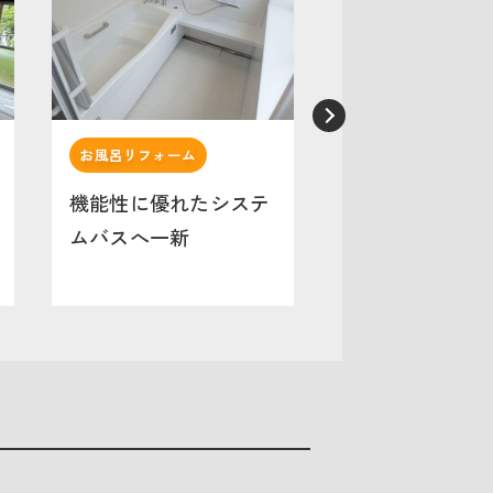
お風呂リフォーム
玄関リフォーム
機能性に優れたシステ
古くなった玄関
ムバスへ一新
網戸付き玄関ド
替え